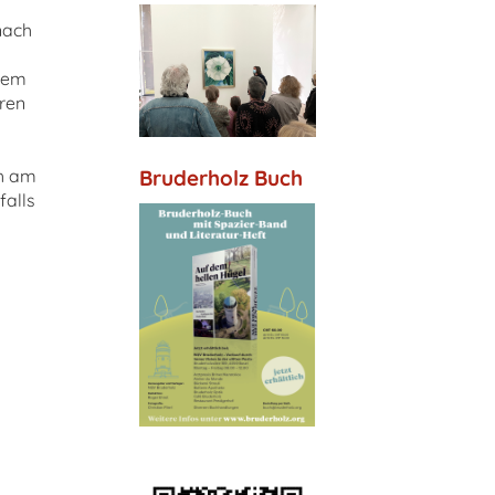
nach
hrem
oren
Bruderholz Buch
ch am
falls